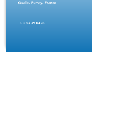
Gaulle, Fumay, France
03 83 39 04 60
PEP'S
124 Pl. Aristide Briand,
Fumay, France
06 02 06 68 26