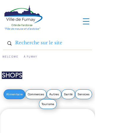
Cité de l'ardoise
"Fille de meuse et d'ardoise"
WELCOME
À FUMAY
SHOPS
Alimentaire
Commerces
Autres
Santé
Services
Tourisme