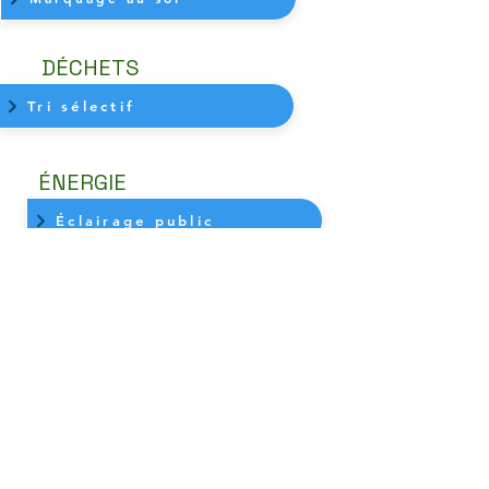
DÉCHETS
Tri sélectif
ÉNERGIE
Éclairage public
site conçu par @mo.mi
Tous droits réservés
Contact graphique
momi.design@yahoo.com