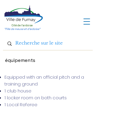
Cité de l'ardoise
"Fille de meuse et d'ardoise"
équipements
Equipped with an official pitch and a
training ground
1
club house
1 locker room on both courts
1 Local Referee