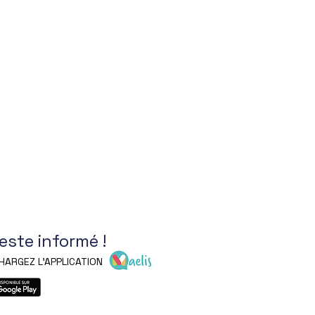
reste informé !
HARGEZ L'APPLICATION