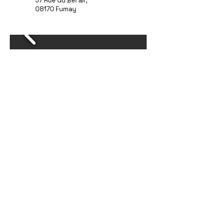
57 Rue du Bel air,
08170 Fumay
site conçu par @mo.mi