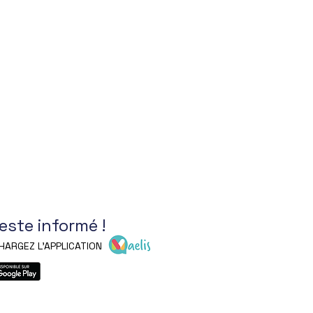
reste informé !
HARGEZ L'APPLICATION