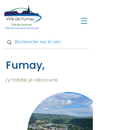
Cité de l'ardoise
"Fille de meuse et d'ardoise"
Fumay,
j'y habite, je découvre...