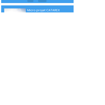
Micro projet CATAREX
1
/
4
Nous contacter
Adresse
14, place Lambert Hamaide
08170 Fumay
Contact
03 24 41 10 34