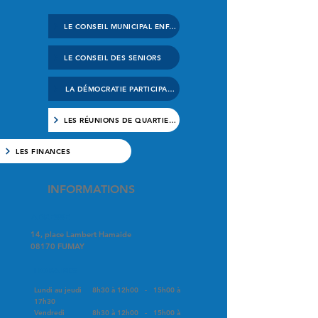
LE CONSEIL MUNICIPAL ENFANTS
LE CONSEIL DES SENIORS
LA DÉMOCRATIE PARTICIPATIVE
LES RÉUNIONS DE QUARTIERS
LES FINANCES
INFORMATIONS
ADRESSE
14, place Lambert Hamaide
08170 FUMAY
HORAIRES
Lundi au jeudi 8h30 à 12h00 - 15h00 à
17h30
Vendredi 8h30 à 12h00 - 15h00 à