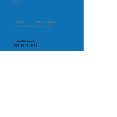
17h00
PERMANENCES DU MAIRE
,
Mercredi
10h00 à 12h00
​(Uniquement
sur rendez-vous)
CONTACT
maire@fumay.fr
T.03
24 41 10 34
LA MAIRIE