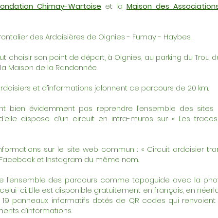
Fondation Chimay-Wartoise
et la
Maison des Association
rontalier des Ardoisières de Oignies - Fumay - Haybes.
choisir son point de départ, à Oignies, au parking du Trou d
 la Maison de la Randonnée.
rdoisiers et d’informations jalonnent ce parcours de 20 km.
nt bien évidemment pas reprendre l’ensemble des sites a
lle dispose d’un circuit en intra-muros sur « Les trace
formations sur le site web commun : « Circuit ardoisier tra
s Facebook et Instagram du même nom.
e l’ensemble des parcours comme topoguide avec la phot
elui-ci. Elle est disponible gratuitement en français, en néerla
 19 panneaux informatifs dotés de QR codes qui renvoient 
nts d’informations.