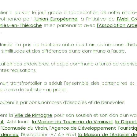
talier a pu voir le jour grâce à l’acceptation de notre micro
cofinancé par
l’Union Européenne
, à l’initiative de
l’Asbl 
gnies-en-Thiérache
et en partenariat avec
l’Association Ar
s
.
oisier n’a pas de frontière entre nos trois communes. L’hist
 similitudes et des différences d’une commune à l’autre...
loitation des ardoisières, chaque commune a tenté de valoris
ntes réalisations.
mun transfrontalier a séduit l’ensemble des partenaires et 
 pierre de schiste » au projet.
 soutenue par bons nombres d’associés et de bénévoles.
ent la
Ville de Rimogne
pour son soutien et son don d’un w
al
,
l’Asbl Icare,
la Maison du Tourisme de Viroinval
,
le Dépar
,
l’Écomusée du Viroin
,
l’Agence de Développement Touristiqu
Ardennes
,
l’Association 87 AD Prod,
la Maison de l’Ardoise d