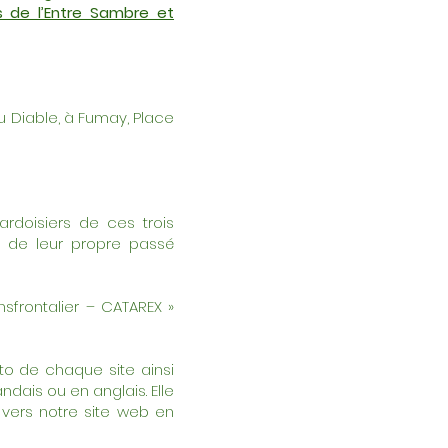
s de l’Entre Sambre et
u Diable, à Fumay, Place
rdoisiers de ces trois
s de leur propre passé
nsfrontalier – CATAREX »
o de chaque site ainsi
ndais ou en anglais. Elle
vers notre site web en