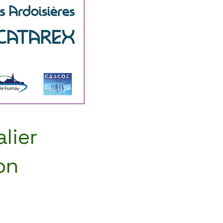
lier
on