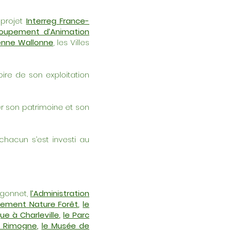
-projet
Interreg France-
Groupement d’Animation
denne Wallonne
, les Villes
oire de son exploitation
er son patrimoine et son
chacun s’est investi au
agonnet,
l’Administration
tement Nature Forêt
,
le
e à Charleville
,
le Parc
e Rimogne
,
le Musée de