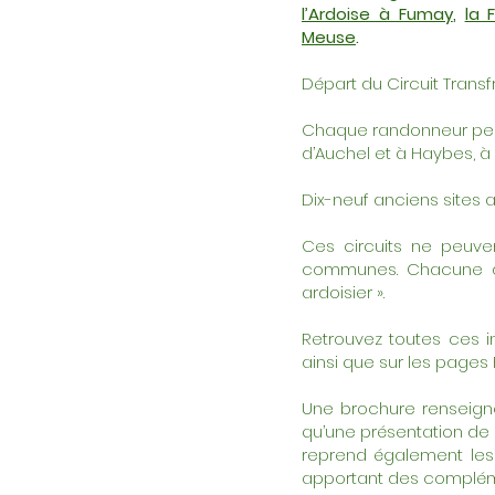
l’Ardoise à Fumay
,
la 
Meuse
.
Départ du Circuit Transf
Chaque randonneur peut 
d’Auchel et à Haybes, à
Dix-neuf anciens sites a
Ces circuits ne peuve
communes. Chacune d’e
ardoisier ».
Retrouvez toutes ces in
ainsi que sur les page
Une brochure renseign
qu’une présentation de c
reprend également les
apportant des compléme