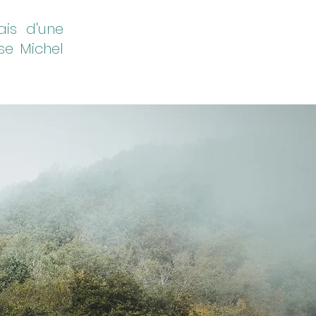
is d'une
se Michel