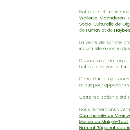
Notre circuit transfron
Wallonie-Vlaanderen
, 
Socio-Culturelle de Oi
de
Fumay
et de
Haybe
La veine de schiste ard
industrielle a connu des
Depuis l’arrêt de l’exp
histoire à travers différe
L’idée d’un projet com
mieux pour apporter « sa
Cette réalisation a été
Nous remercions vivem
Communale de Viroinv
Musée du Malgré-Tout
Naturel Régional des 