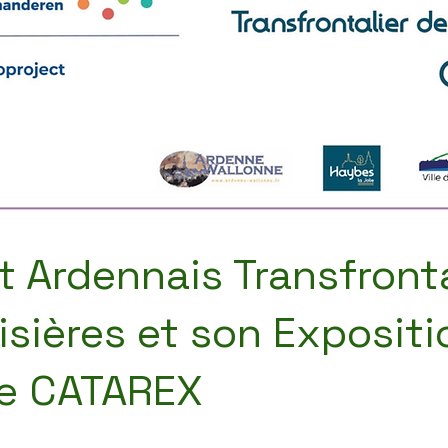
t Ardennais Transfronta
isières et son Expositi
te CATAREX