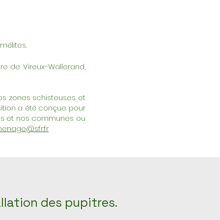
mélites.
re de Vireux-Wallerand,
nos zones schisteuses et
osition a été conçue pour
tions et nos communes ou
menage@sfr.fr
llation des pupitres.