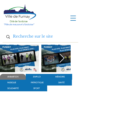
Cité de l'ardoise
"Fille de meuse et d'ardoise"
ANIMATION
EMPLOI
MÉMOIRE
MUSIQUE
PATRIOTIQUE
SANTÉ
SOLIDARITÉ
SPORT