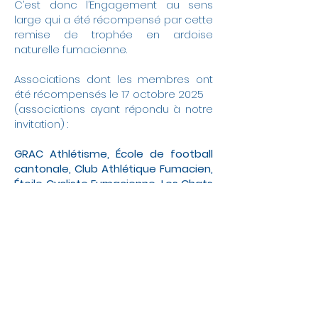
C’est donc l’Engagement au sens
large qui a été récompensé par cette
remise de trophée en ardoise
naturelle fumacienne.
Associations dont les membres ont
été récompensés le 17 octobre 2025
(associations ayant répondu à notre
invitation) :
GRAC Athlétisme, École de football
cantonale, Club Athlétique Fumacien,
Étoile Cycliste Fumacienne, Les Chats
sans Toî, Handball Club Fumay, Fumay
Grimp, Pointe Ardennes Parapente,
La Tranquillité, Sur la Pointe d’EPAJ,
Union Nationale des anciens
Combattants, Secours Populaire
Français, Tennis Club Fumacien,
Centre social Fumay Charnois
Animation.