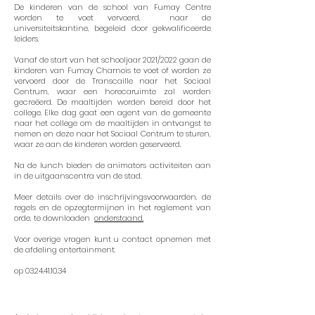
De kinderen van de school van Fumay Centre
worden te voet vervoerd, naar de
universiteitskantine, begeleid door gekwalificeerde
leiders.
Vanaf de start van het schooljaar 2021/2022 gaan de
kinderen van Fumay Charnois te voet of worden ze
vervoerd door de Transcaille naar het Sociaal
Centrum, waar een horecaruimte zal worden
gecreëerd. De maaltijden worden bereid door het
college. Elke dag gaat een agent van de gemeente
naar het college om de maaltijden in ontvangst te
nemen en deze naar het Sociaal Centrum te sturen,
waar ze aan de kinderen worden geserveerd.
Na de lunch bieden de animators activiteiten aan
in de uitgaanscentra van de stad.
Meer details over de inschrijvingsvoorwaarden, de
regels en de opzegtermijnen in het reglement van
orde, te downloaden
onderstaand.
Voor overige vragen kunt u contact opnemen met
de afdeling entertainment.
op
03.24.41.10.34