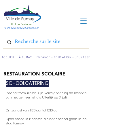
Cité de l'ardoise
"Fille de meuse et d'ardoise"
ACCUEIL
À FUMAY
ENFANCE - ÉDUCATION - JEUNESSE
RESTAURATION SCOLAIRE
SCHOOLCATERING
Inschrijfformulieren zijn verkrijgbaar bij de receptie
van het gemeentehuis. Uiterlijk op 31 juli.
Ontvangst van 11.20 uur tot 12.10 uur.
Open voor alle kinderen die naar school gaan in de
stad Fumay.