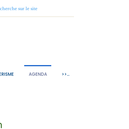
ERISME
AGENDA
>>...
n