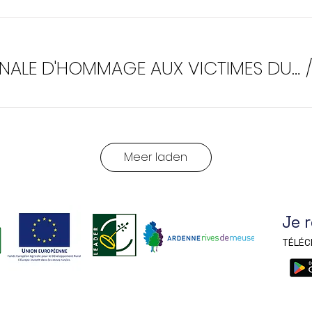
JOURNÉE NATIONALE D'HOMMAGE AUX VICTIMES DU TERRORISME
Meer laden
Je 
.
TÉLÉC