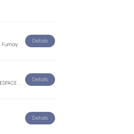
Details
/
Fumay
Details
ESPACE CULTUREL DES CARMÉLITES
Details