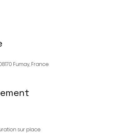
e
, 08170 Fumay, France
nement
uration sur place