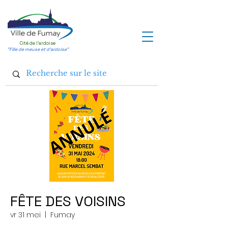
Cité de l'ardoise
"Fille de meuse et d'ardoise"
FÊTE DES VOISINS
vr 31 mei
  |  
Fumay