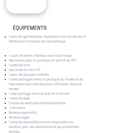
Thomas
08170 Fumay
ÉQUIPEMENTS
1 salle de gymnastique, répondant
aux normes de la
Fédération Française de Gymnastique,
1 court de tennis intérieur avec Club House
des locaux pour la pratique du vélo et du VTT
1 piste de bmx
des zones de trial VTT
1 parc de jeux pour enfants
1 salle partagée entre la pratique du fitness et de
l’escalade avec une structure artificielle blocs et
roches
1 dojo partagé entre le Judo et le Karaté
1 salle de Boxe
3 blocs de vestiaires Hommes/Femmes
1 infirmerie
Bureaux associatifs
Bureaux Juges
1 salle de réunion/formation disponible à la
location pour les associations et les partenaires
sociaux