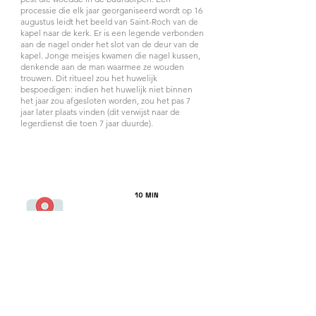
processie die elk jaar georganiseerd wordt op 16
augustus leidt het beeld van Saint-Roch van de
kapel naar de kerk. Er is een legende verbonden
aan de nagel onder het slot van de deur van de
kapel. Jonge meisjes kwamen die nagel kussen,
denkende aan de man waarmee ze wouden
trouwen. Dit ritueel zou het huwelijk
bespoedigen: indien het huwelijk niet binnen
het jaar zou afgesloten worden, zou het pas 7
jaar later plaats vinden (dit verwijst naar de
legerdienst die toen 7 jaar duurde).
10 MIN
5
ÉGLISE SAINT-
GEORGES