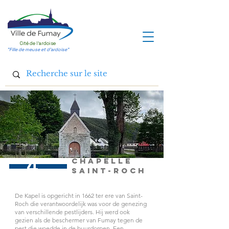
Cité de l'ardoise
"Fille de meuse et d'ardoise"
4
Chapelle
Saint-ROCH
De Kapel is opgericht in 1662 ter ere van Saint-
Roch die verantwoordelijk was voor de genezing
van verschillende pestlijders. Hij werd ook
gezien als de beschermer van Fumay tegen de
pest die woedde in de buurdorpen. Een