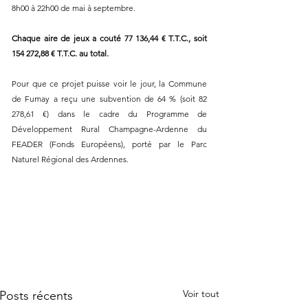
8h00 à 22h00 de mai à septembre.
Chaque aire de jeux a couté 77 136,44 € T.T.C., soit 
154 272,88 € T.T.C. au total.
Pour que ce projet puisse voir le jour, la Commune 
de Fumay a reçu une subvention de 64 % (soit 82 
278,61 €) dans le cadre du Programme de 
Développement Rural Champagne-Ardenne du 
FEADER (Fonds Européens), porté par le Parc 
Naturel Régional des Ardennes.
Voir tout
Posts récents