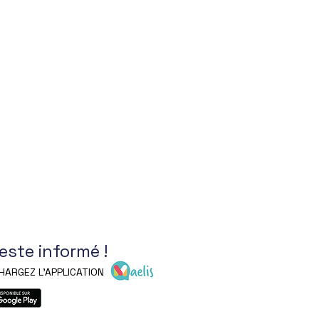
reste informé !
HARGEZ L'APPLICATION