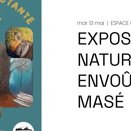
mar. 13 mai
  |  
ESPACE 
EXPOSI
NATUR
ENVOÛ
MASÉ