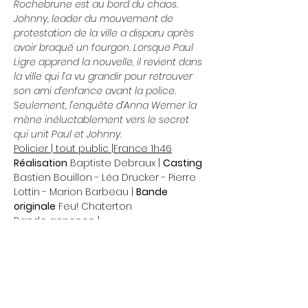
Rochebrune est au bord du chaos. 
Johnny, leader du mouvement de 
protestation de la ville a disparu après 
avoir braqué un fourgon. Lorsque Paul 
Ligre apprend la nouvelle, il revient dans 
la ville qui l’a vu grandir pour retrouver 
son ami d’enfance avant la police. 
Seulement, l’enquête d’Anna Werner la 
mène inéluctablement vers le secret 
qui unit Paul et Johnny.
Policier | tout public |France 1h46
Réalisation
 Baptiste Debraux | 
Casting
Bastien Bouillon - Léa Drucker - Pierre 
Lottin - Marion Barbeau | 
Bande 
originale
 Feu! Chaterton
Bande annonce | 
https://www.youtube.com/watch?
v=xDOhk9Funv0