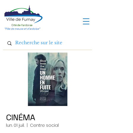
Cité de l'ardoise
"Fille de meuse et d'ardoise"
CINÉMA
lun. 01 juil.
  |  
Centre social