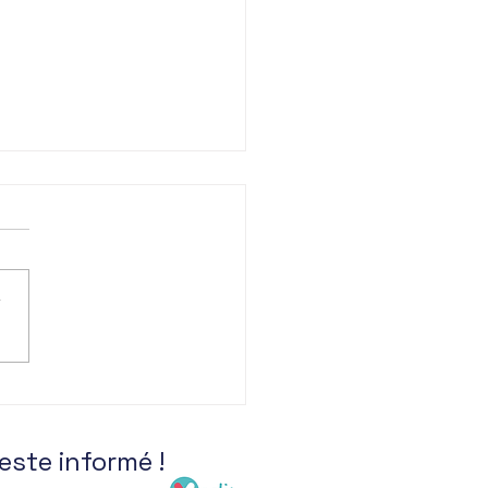
r
o projet CATAREX
reste informé !